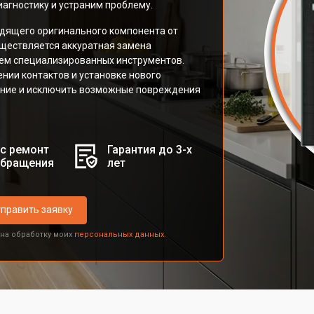
агностику и устраним проблему.
дящего оригинального компонента от
ществляется аккуратная замена
ием специализированных инструментов.
нии контактов и установке нового
ение и исключить возможные повреждения
с ремонт
Гарантия до 3-х
обращения
лет
править заявку
 на обработку моих
персональных данных.