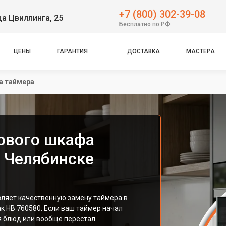
+7 (800) 302-39-08
ца Цвиллинга, 25
Бесплатно по РФ
ЦЕНЫ
ГАРАНТИЯ
ДОСТАВКА
МАСТЕРА
а таймера
ового шкафа
в Челябинске
ляет качественную замену таймера в
к HB 760580. Если ваш таймер начал
я блюд или вообще перестал