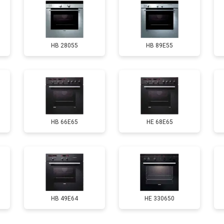
HB 28055
HB 89E55
HB 66E65
HE 68E65
HB 49E64
HE 330650