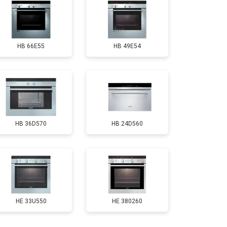
HB 66E55
HB 49E54
HB 36D570
HB 24D560
HE 33U550
HE 380260