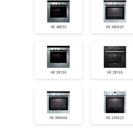
HE 48E55
HE 380620
HE 28155
HE 28165
HE 380660
HE 230522