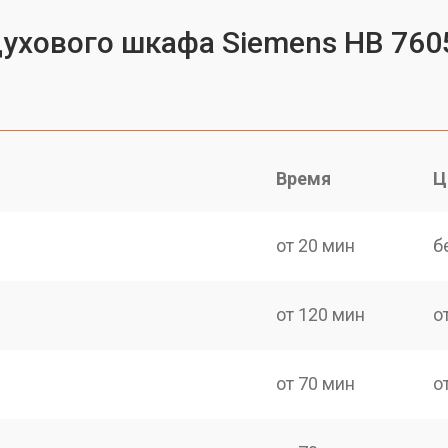
духового шкафа Siemens HB 760
Время
Ц
от 20 мин
б
от 120 мин
о
от 70 мин
о