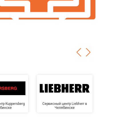
тр Kuppersberg
Сервисный центр Liebherr в
Сервисный ц
ябинске
Челябинске
Челя