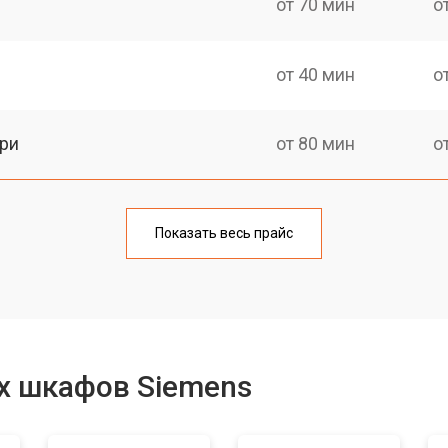
от 70 мин
о
от 40 мин
о
ри
от 80 мин
о
от 60 мин
о
Показать весь прайс
от 60 мин
о
от 80 мин
о
х шкафов Siemens
от 80 мин
о