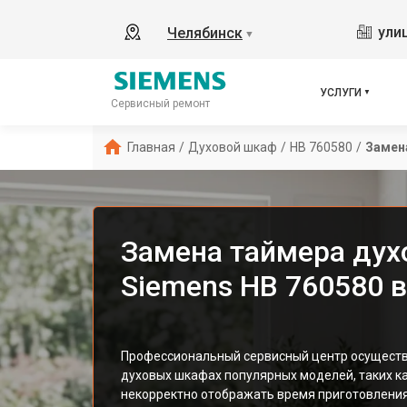
ули
Челябинск
▼
УСЛУГИ
Сервисный ремонт
Главная
/
Духовой шкаф
/
HB 760580
/
Замен
Замена таймера дух
Siemens HB 760580 
Профессиональный сервисный центр осуществ
духовых шкафах популярных моделей, таких ка
некорректно отображать время приготовлени