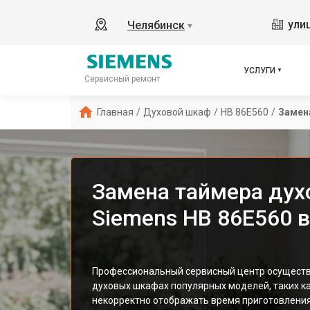
ули
Челябинск
▼
УСЛУГИ
Сервисный ремонт
Главная
/
Духовой шкаф
/
HB 86E560
/
Замен
Замена таймера дух
Siemens HB 86E560 
Профессиональный сервисный центр осуществ
духовых шкафах популярных моделей, таких ка
некорректно отображать время приготовлени