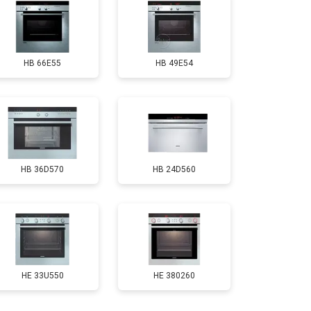
HB 66E55
HB 49E54
HB 36D570
HB 24D560
HE 33U550
HE 380260