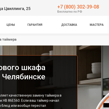
+7 (800) 302-39-08
ца Цвиллинга, 25
Бесплатно по РФ
ЦЕНЫ
ГАРАНТИЯ
ДОСТАВКА
МАСТЕРА
а таймера
ового шкафа
в Челябинске
ляет качественную замену таймера в
к HB 86E560. Если ваш таймер начал
я блюд или вообще перестал