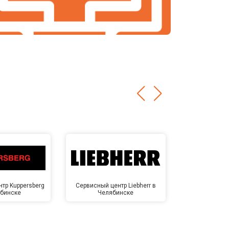
тр Kuppersberg
Сервисный центр Liebherr в
Сервисный ц
ябинске
Челябинске
Челя