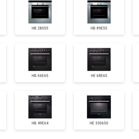
HB 28055
HB 89E55
HB 66E65
HE 68E65
HB 49E64
HE 330650