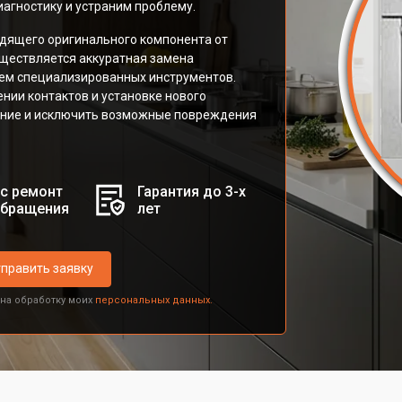
агностику и устраним проблему.
дящего оригинального компонента от
ществляется аккуратная замена
ием специализированных инструментов.
нии контактов и установке нового
ение и исключить возможные повреждения
с ремонт
Гарантия до 3-х
обращения
лет
править заявку
 на обработку моих
персональных данных.