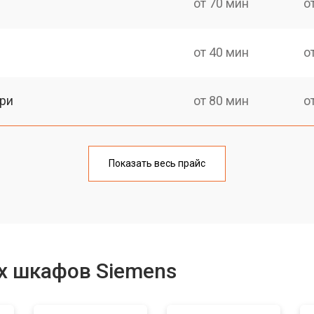
от 70 мин
о
от 40 мин
о
ри
от 80 мин
о
от 60 мин
о
Показать весь прайс
от 60 мин
о
от 80 мин
о
х шкафов Siemens
от 80 мин
о