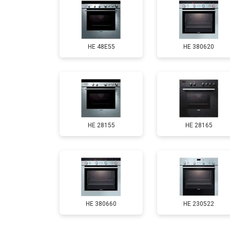
HE 48E55
HE 380620
HE 28155
HE 28165
HE 380660
HE 230522