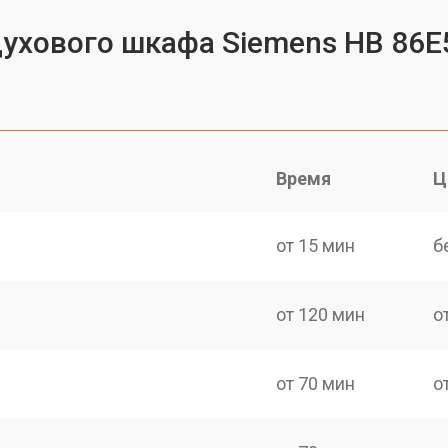
духового шкафа Siemens HB 86E
Время
Ц
от 15 мин
б
от 120 мин
о
от 70 мин
о