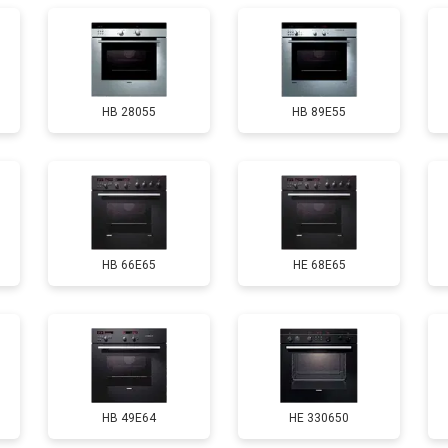
HB 28055
HB 89E55
HB 66E65
HE 68E65
HB 49E64
HE 330650