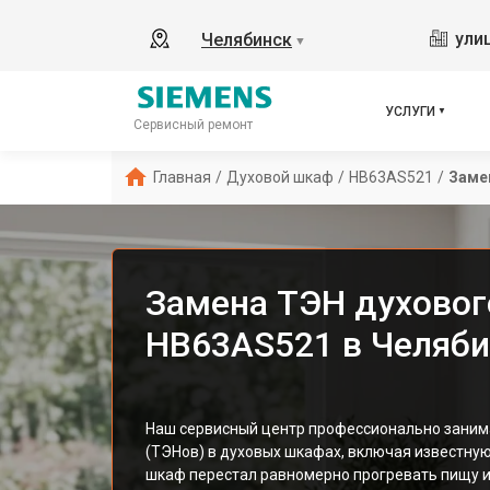
ули
Челябинск
▼
УСЛУГИ
Сервисный ремонт
Главная
/
Духовой шкаф
/
HB63AS521
/
Заме
Замена ТЭН духовог
HB63AS521 в Челяби
Наш сервисный центр профессионально заним
(ТЭНов) в духовых шкафах, включая известну
шкаф перестал равномерно прогревать пищу и