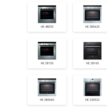
HE 48E55
HE 380620
HE 28155
HE 28165
HE 380660
HE 230522