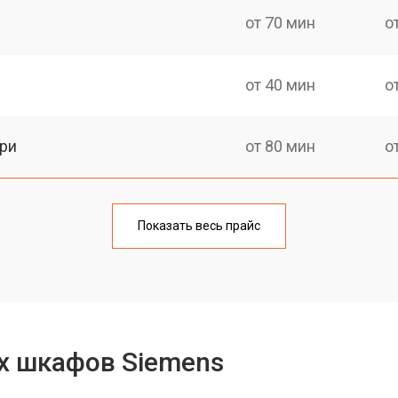
от 70 мин
о
от 40 мин
о
ри
от 80 мин
о
от 80 мин
о
Показать весь прайс
от 60 мин
о
от 80 мин
о
х шкафов Siemens
от 80 мин
о