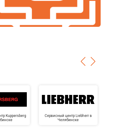
тр Kuppersberg
Сервисный центр Liebherr в
Сервисный ц
ябинске
Челябинске
Челя