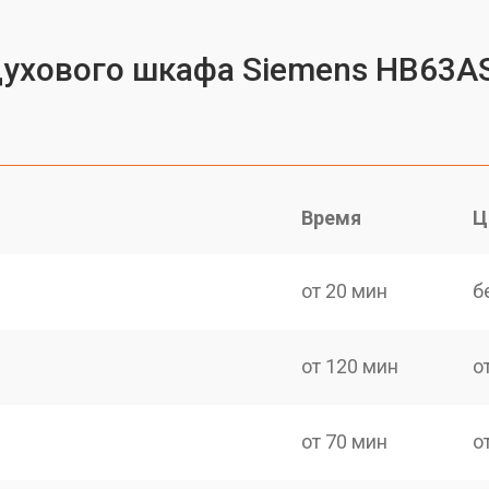
духового шкафа Siemens HB63A
Время
Ц
от 20 мин
б
от 120 мин
о
от 70 мин
о