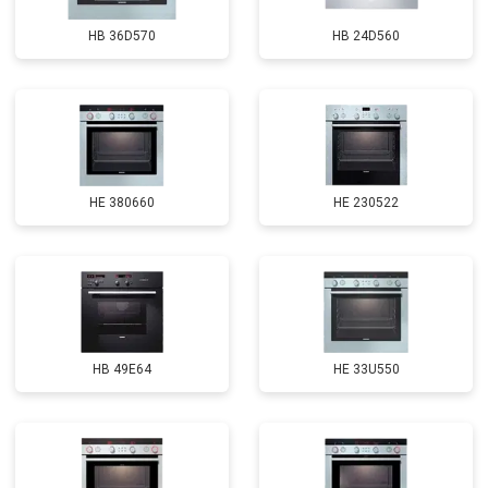
HB 36D570
HB 24D560
HE 380660
HE 230522
HB 49E64
HE 33U550