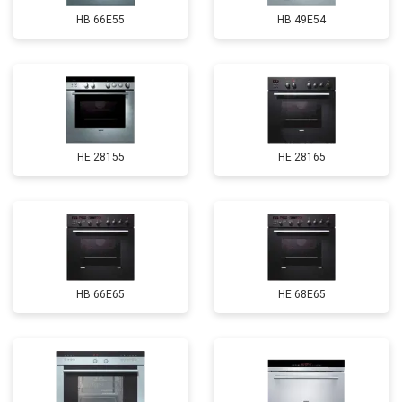
HB 66E55
HB 49E54
HE 28155
HE 28165
HB 66E65
HE 68E65