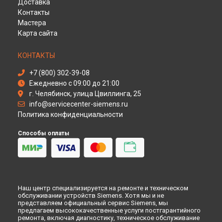
Доставка
Ремонт духового шкафа HE 330650 Siemens в
Оренбурге
Контакты
Ремонт духового шкафа HE 330650 Siemens в
Кемерово
Мастера
Карта сайта
Ремонт духового шкафа HE 330650 Siemens в
Новокузнецке
Ремонт духового шкафа HE 330650 Siemens в
Рязани
КОНТАКТЫ
Ремонт духового шкафа HE 330650 Siemens в
Астрахани
+7 (800) 302-39-08
Ремонт духового шкафа HE 330650 Siemens в
Набережных
Ежедневно с 09:00 до 21:00
Челнах
г. Челябинск, улица Цвиллинга, 25
Ремонт духового шкафа HE 330650 Siemens в
Липецке
info@servicecenter-siemens.ru
Политика конфиденциальности
Способы оплаты
Наш центр специализируется на ремонте и техническом
обслуживании устройств Siemens. Хотя мы и не
представляем официальный сервис Siemens, мы
предлагаем высококачественные услуги постгарантийного
ремонта, включая диагностику, техническое обслуживание