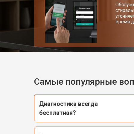
Обслужи
стираль
уточняе
время д
Самые популярные во
Диагностика всегда
бесплатная?