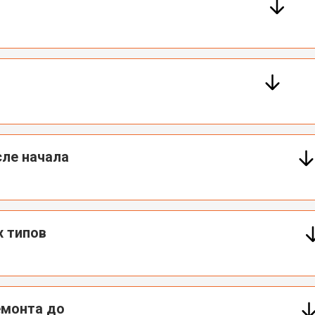
ле начала
х типов
емонта до