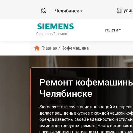
ули
Челябинск
▼
УСЛУГИ
Сервисный ремонт
Главная
/
Кофемашина
Ремонт кофемашины
Челябинске
Siemens — это сочетание инноваций и непревз
делает ваш день вкуснее с каждой чашкой ко
бренда известны своей надежностью и стильн
им иногда требуется ремонт. Часто встречаютс
засоры системы подачи воды, поломка капучи