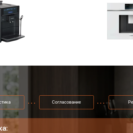
стика
Согласование
Р
ка: