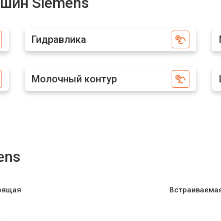
шин Siemens
ens
от 50 мин
о
Гидравлика
от 80 мин
о
Молочный контур
ens
оящая
Встраиваема