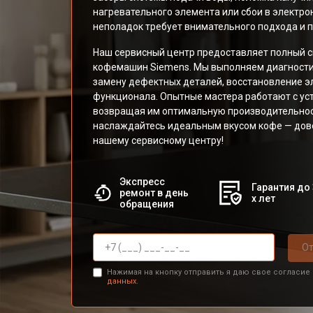
нагревательного элемента или сбои в электрон
неполадок требует внимательного подхода и 
Наш сервисный центр предоставляет полный сп
кофемашин Siemens. Мы выполняем диагностику
замену дефектных деталей, восстановление э
функционала. Опытные мастера работают с ус
возвращая им оптимальную производительност
наслаждайтесь идеальным вкусом кофе — дове
нашему сервисному центру!
Экспресс
Гарантия до 
ремонт в день
х лет
обращения
От
Нажимая на кнопку отправить я даю свое согласие
данных.