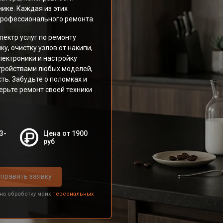
ике. Каждая из этих
профессионального ремонта.
ектр услуг по ремонту
, очистку узлов от накипи,
лектроники и настройку
тройствами любых моделей,
ь. Забудьте о поломках и
рьте ремонт своей техники
3-
Цена от 1900
руб
править заявку
 на обработку моих
персональных