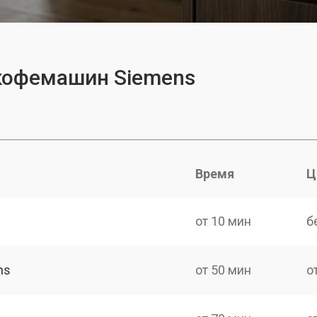
 кофемашин Siemens
Время
Ц
от 10 мин
б
ns
от 50 мин
о