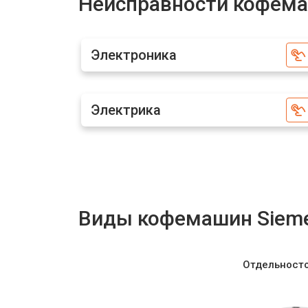
Неисправности кофема
Декальцинация кофемашины Siem
Электроника
Ремонт заварного механизма
Электрика
Виды кофемашин Siem
Отдельност