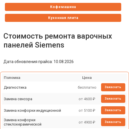
Кофемашина
Кухонная плита
Микроволновая печь
Стоимость ремонта варочных
Парогенератор
панелей Siemens
Посудомоечная машина
Дата обновления прайса: 10.08.2026
Стиральная машина
Холодильник
Поломка
Цена
Сушильная машина
Диагностика
бесплатно
Заказать
Морозильная камера
Замена сенсора
от 4600 ₽
Заказать
Винный шкаф
Замена конфорки индукционной
от 5100 ₽
Заказать
Замена конфорки
от 4900 ₽
Заказать
стеклокерамической